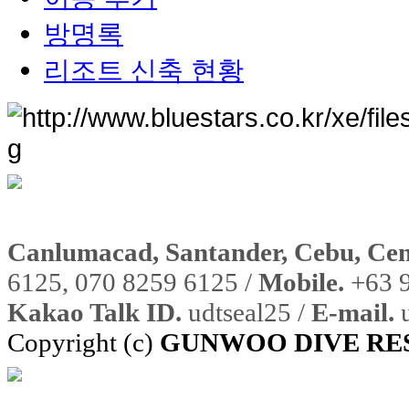
방명록
리조트 신축 현황
Canlumacad, Santander, Cebu, Cent
6125, 070 8259 6125 /
Mobile.
+63 9
Kakao Talk ID.
udtseal25 /
E-mail.
u
Copyright (c)
GUNWOO DIVE RE