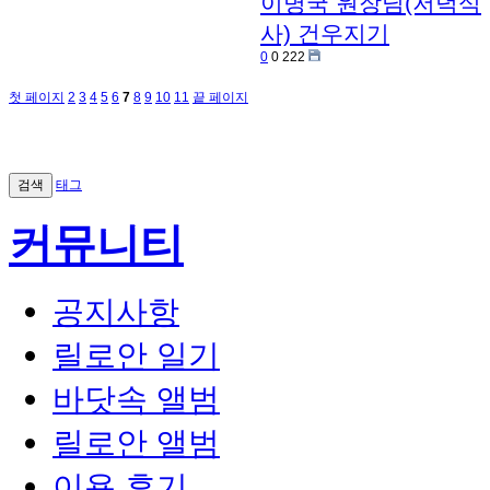
이병국 원장님(저녁식
사)
건우지기
0
0
222
첫 페이지
2
3
4
5
6
7
8
9
10
11
끝 페이지
검색
태그
커뮤니티
공지사항
릴로안 일기
바닷속 앨범
릴로안 앨범
이용 후기