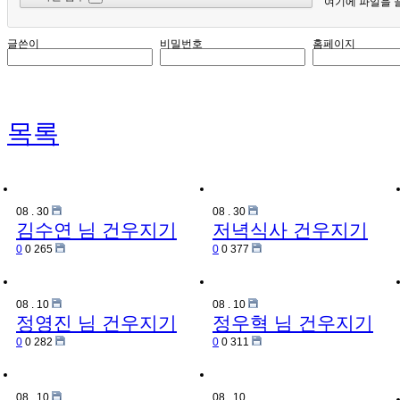
여기에 파일을 
글쓴이
비밀번호
홈페이지
목록
08
.
30
08
.
30
김수연 님
건우지기
저녁식사
건우지기
0
0
265
0
0
377
08
.
10
08
.
10
정영진 님
건우지기
정우혁 님
건우지기
0
0
282
0
0
311
08
.
10
08
.
10