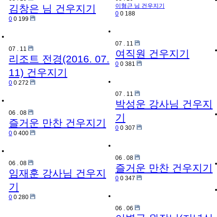
이형근 님
건우지기
김창은 님
건우지기
0
0
188
0
0
199
07
.
11
07
.
11
여직원
건우지기
리조트 전경(2016. 07.
0
0
381
11)
건우지기
0
0
272
07
.
11
박성운 강사님
건우지
06
.
08
기
즐거운 만찬
건우지기
0
0
307
0
0
400
06
.
08
06
.
08
즐거운 만찬
건우지기
임재훈 강사님
건우지
0
0
347
기
0
0
280
06
.
06