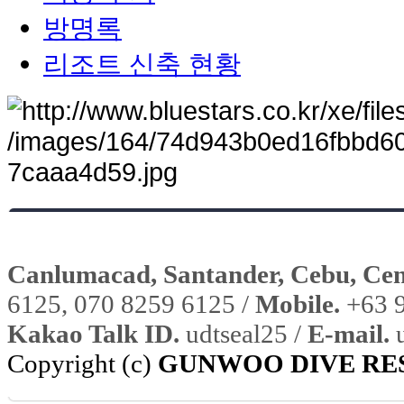
방명록
리조트 신축 현황
Canlumacad, Santander, Cebu, Cent
6125, 070 8259 6125 /
Mobile.
+63 9
Kakao Talk ID.
udtseal25 /
E-mail.
u
Copyright (c)
GUNWOO DIVE RE