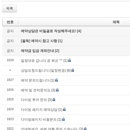
목록
번호
제목
공지
예약상담은 비밀글로 작성해주세요!
[4]
공지
[필독] 예약시 참고 사항
[1]
공지
예약금 입금 계좌안내
[2]
1829
일정대로 갑니다 곧 뵈요 ^^
[1]
»
상담요청드립니다.(일정변경)
[8]
1827
예약 문의드립니다
[1]
1826
예약 및 견적문의요
[3]
1825
다이빙 투어 문의
[3]
1824
다이빙 패키지 예약상담
[1]
1823
다이빙패키지 비용문의
[1]
1822
안녕하세요. 세부 여행 문의 드립니다.
[3]