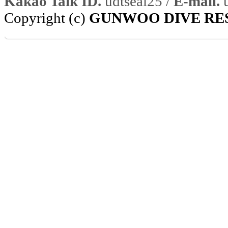
Kakao Talk ID.
udtseal25 /
E-mail.
u
Copyright (c)
GUNWOO DIVE RE