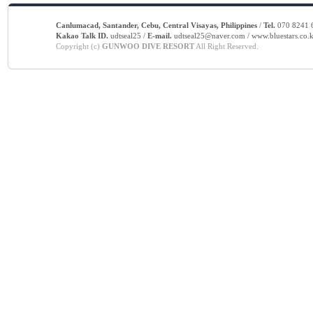
Canlumacad, Santander, Cebu, Central Visayas, Philippines
/
Tel.
070 8241 6
Kakao Talk ID.
udtseal25 /
E-mail.
udtseal25@naver.com / www.bluestars.co.k
Copyright (c)
GUNWOO DIVE RESORT
All Right Reserved.