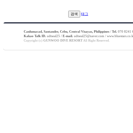
검색
태그
Canlumacad, Santander, Cebu, Central Visayas, Philippines
/
Tel.
070 8241 6
Kakao Talk ID.
udtseal25 /
E-mail.
udtseal25@naver.com / www.bluestars.co.k
Copyright (c)
GUNWOO DIVE RESORT
All Right Reserved.