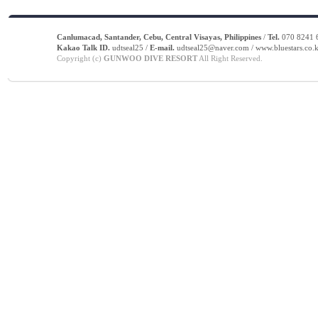
Canlumacad, Santander, Cebu, Central Visayas, Philippines
/
Tel.
070 8241 6
Kakao Talk ID.
udtseal25 /
E-mail.
udtseal25@naver.com / www.bluestars.co.k
Copyright (c)
GUNWOO DIVE RESORT
All Right Reserved.