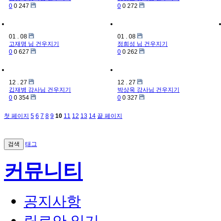
0
0
247
0
0
272
01
.
08
01
.
08
고재명 님
건우지기
정희성 님
건우지기
0
0
627
0
0
262
12
.
27
12
.
27
깁재병 강사님
건우지기
박상욱 강사님
건우지기
0
0
354
0
0
327
첫 페이지
5
6
7
8
9
10
11
12
13
14
끝 페이지
검색
태그
커뮤니티
공지사항
릴로안 일기