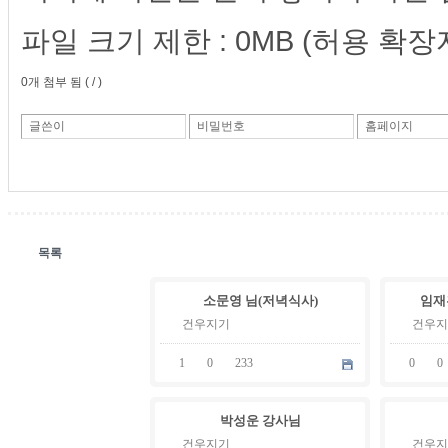
파일 크기 제한 :
0MB
(허용 확장자
0
개 첨부 됨 (
/
)
글쓴이
비밀번호
홈페이지
목록
06
06
소문영 님(저녁식사)
임재
.
.
06
06
건우지기
건우지
1
0
233
0
0
06
06
박성운 강사님
.
.
02
02
건우지기
건우지