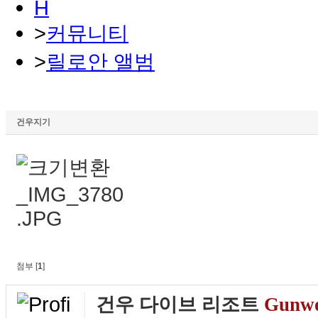
H
>
커뮤니티
>
릴로안 앨범
오현종 님
건우지기
첨부 [
1
]
건우 다이브 리조트
Gunw