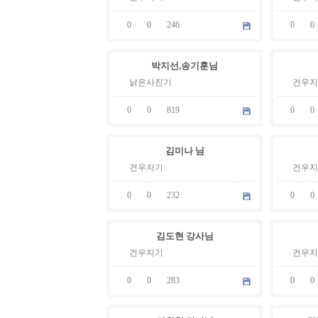
0
0
246
0
0
05
05
박지선,송기훈님
.
.
19
02
낡은사진기
건우지
0
0
819
0
0
04
05
김미나 님
.
.
26
02
건우지기
건우지
0
0
232
0
0
04
04
김도현 강사님
.
.
17
16
건우지기
건우지
0
0
283
0
0
04
04