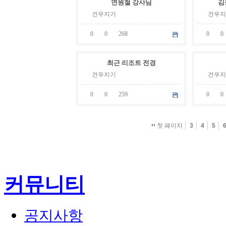
연원철 강사님
김
.
.
03
02
건우지기
건우지
0
0
268
0
0
03
03
최근 리조트 전경
.
.
28
28
건우지기
건우지
0
0
259
0
0
첫 페이지
3
4
5
검색
태그
커뮤니티
공지사항